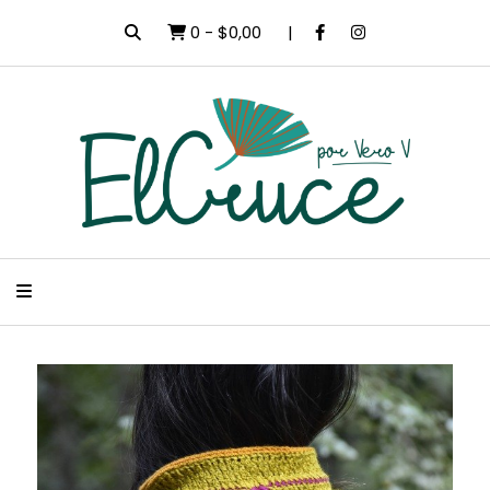
0
-
$0,00