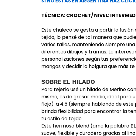
SI NO ESTÁS EN ARGENTINA HAZ CLICK
TÉCNICA: CROCHET/ NIVEL: INTERME
Este chaleco se gesta a partir la fusión
tejido, lo pensé de tal manera que pu
varios talles, manteniendo siempre una
diferentes dibujos y tramas. Lo interes
personalizaciones según tus preferencias
mangas y decidir la holgura que más te 
SOBRE EL HILADO
Para tejerlo usé un hilado de Merino con
mismo, es de grosor medio, ideal para u
flojo), a 4.5 (siempre hablando de este
brinda flexibilidad para encontrar la t
tu estilo de tejido.
Este hermoso blend (amo la palabra BLE
suave, flexible y duradero gracias al lin