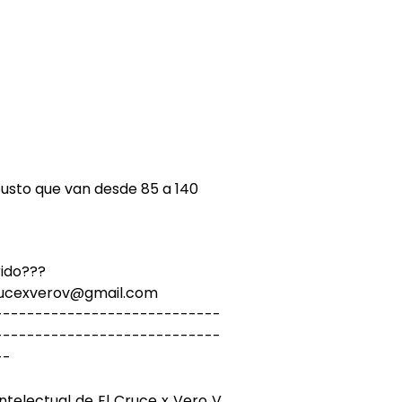
usto que van desde 85 a 140
rido???
crucexverov@gmail.com
----------------------------
----------------------------
--
ntelectual de El Cruce x Vero V.,