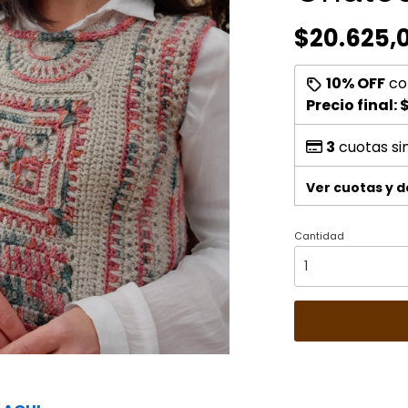
$20.625,
10% OFF
co
Precio final:
$
3
cuotas si
Ver cuotas y 
Cantidad