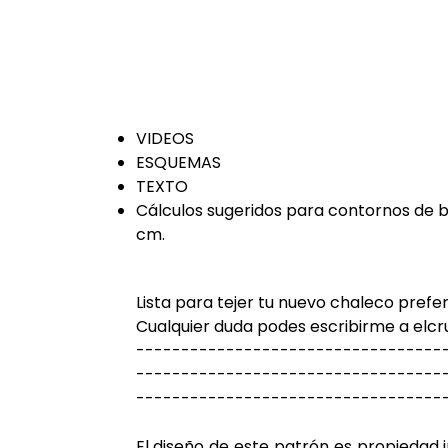
VIDEOS
ESQUEMAS
TEXTO
Cálculos sugeridos para contornos de b
cm.
Lista para tejer tu nuevo chaleco prefe
Cualquier duda podes escribirme a el
----------------------------------
----------------------------------
----------------------------------
El diseño de este patrón es propiedad i