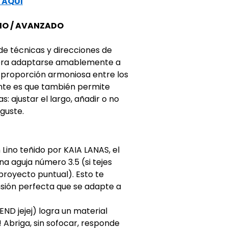
 AQUI
DIO / AVANZADO
 de técnicas y direcciones de
diera adaptarse amablemente a
 proporción armoniosa entre los
ante es que también permite
: ajustar el largo, añadir o no
guste.
 Lino teñido por KAIA LANAS, el
na aguja número 3.5 (si tejes
 proyecto puntual). Esto te
ensión perfecta que se adapte a
ND jejej) logra un material
o! Abriga, sin sofocar, responde