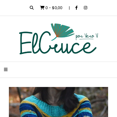
0
-
$0,00