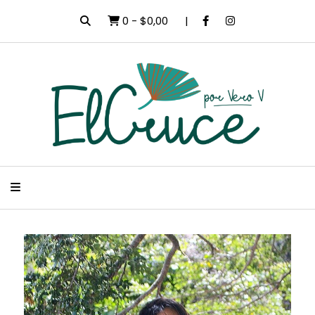
0
-
$0,00